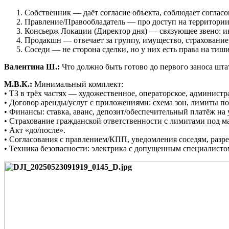
Собственник — даёт согласие объекта, соблюдает соглас
Правление/Правообладатель — про доступ на территории 
Консьерж Локации (Директор дня) — связующее звено: ин
Продакшн — отвечает за группу, имущество, страхование
Соседи — не сторона сделки, но у них есть права на тиш
Валентина Ш.:
Что должно быть готово до первого заноса шта
М.В.К.:
Минимальный комплект:
• ТЗ в трёх частях — художественное, операторское, администр
• Договор аренды/услуг с приложениями: схема зон, лимиты по
• Финансы: ставка, аванс, депозит/обеспечительный платёж на
• Страхование гражданской ответственности с лимитами под м
• Акт «до/после».
• Согласования с правлением/КПП, уведомления соседям, разр
• Техника безопасности: электрика с допущенным специалистом