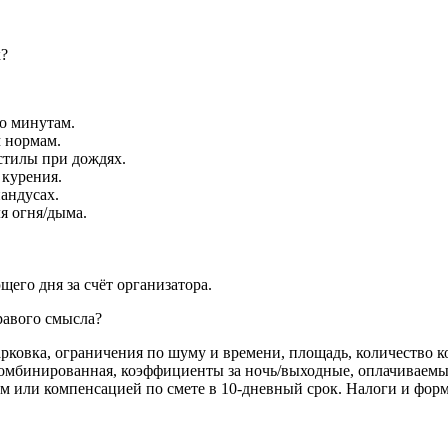
к?
о минутам.
 нормам.
астилы при дождях.
 курения.
пандусах.
я огня/дыма.
щего дня за счёт организатора.
дравого смысла?
рковка, ограничения по шуму и времени, площадь, количество ко
 комбинированная, коэффициенты за ночь/выходные, оплачиваемый
м или компенсацией по смете в 10-дневный срок. Налоги и форм