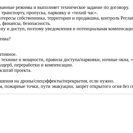
ованные режимы и выполняет техническое задание по договору.
транспорту, пропуска, парковку и «тихий час».
тересы собственника, территории и продакшна, контроль Реглам
, финансы, безопасность.
ину и доступ, поэтому уведомления и потенциальная компенсации
тива?
ативное.
 технике и мощности, правила доступа/парковки, ночные окна, «
 ущерб, переработки и компенсации.
асштаб проекта.
ешения на дроны/спецэффекты/перекрытия, если нужно.
, пожарные точки, пути эвакуации, запрет открытого огня без 