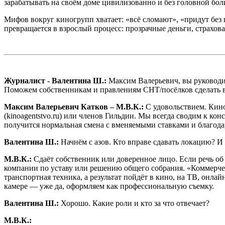
зарабатывать на своём доме цивилизованно и без головной бол
Мифов вокруг киногрупп хватает: «всё сломают», «придут без п
превращается в взрослый процесс: прозрачные деньги, страхов
Журналист - Валентина Ш.:
Максим Валерьевич, вы руководи
Поможем собственникам и правлениям СНТ/посёлков сделать вс
Максим Валерьевич Катков – М.В.К.:
С удовольствием. Кино
(kinoagentstvo.ru) или членов Гильдии. Мы всегда сводим к к
получится нормальная смена с вменяемыми ставками и благода
Валентина Ш.:
Начнём с азов. Кто вправе сдавать локацию? И
М.В.К.:
Сдаёт собственник или доверенное лицо. Если речь
компании по уставу или решению общего собрания. «Коммерче
транспортная техника, а результат пойдёт в кино, на ТВ, онла
камере — уже да, оформляем как профессиональную съемку.
Валентина Ш.:
Хорошо. Какие роли и кто за что отвечает?
М.В.К.: