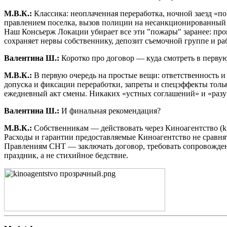
М.В.К.:
Классика: неоплаченная переработка, ночной заезд «по
правлением поселка, вызов полиции на несанкционированный 
Наш Консьерж Локации убирает все эти "пожары" заранее: пров
сохраняет нервы собственнику, депозит съемочной группе и раб
Валентина Ш.:
Коротко про договор — куда смотреть в перву
М.В.К.:
В первую очередь на простые вещи: ответственность и
допуска и фиксации переработки, запреты и спецэффекты толь
ежедневный акт смены. Никаких «устных соглашений» и «разу
Валентина Ш.:
И финальная рекомендация?
М.В.К.:
Собственникам — действовать через Киноагентство (ki
Расходы и гарантии предоставляемые Киноагентство не сравнят
Правлениям СНТ — заключать договор, требовать сопровожден
праздник, а не стихийное бедствие.