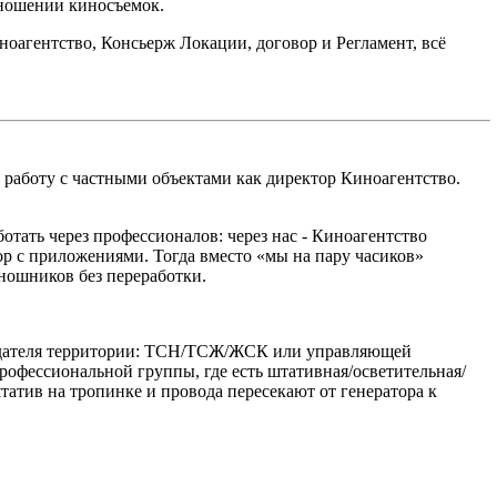
тношении киносъемок.
ноагентство, Консьерж Локации, договор и Регламент, всё
работу с частными объектами как директор Киноагентство.
отать через профессионалов: через нас - Киноагентство
вор с приложениями. Тогда вместо «мы на пару часиков»
ношников без переработки.
ладателя территории: ТСН/ТСЖ/ЖСК или управляющей
офессиональной группы, где есть штативная/осветительная/
штатив на тропинке и провода пересекают от генератора к