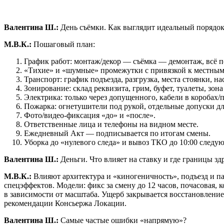
Валентина Ш.:
День съёмки. Как выглядит идеальный порядо
М.В.К.:
Пошаговый план:
График работ: монтаж/декор — съёмка — демонтаж, всё п
«Тихие» и «шумные» промежутки с привязкой к местным
Транспорт: график подъезда, разгрузка, места стоянки, н
Зонирование: склад реквизита, грим, буфет, туалеты, зона
Электрика: только через допущенного, кабели в коробах/
Пожарка: огнетушители под рукой, отдельные допуски дл
Фото/видео-фиксация «до» и «после».
Ответственные лица и телефоны на видном месте.
Ежедневный Акт — подписывается по итогам смены.
Уборка до «нулевого следа» и вывоз ТКО до 10:00 следую
Валентина Ш.:
Деньги. Что влияет на ставку и где границы з
М.В.К.:
Влияют архитектура и «киногеничность», подъезд и па
спецэффектов. Модели: фикс за смену до 12 часов, почасовая,
в зависимости от масштаба. Ущерб закрывается восстановление
рекомендации Консьержа Локации.
Валентина Ш.:
Самые частые ошибки «напрямую»?