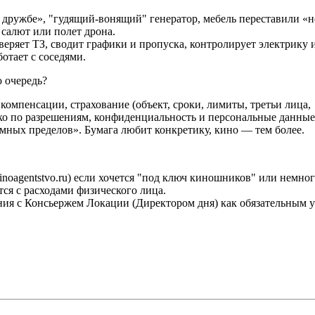
 дружбе», "гудящий-вонящий" генератор, мебель переставили «не
салют или полет дрона.
еряет ТЗ, сводит графики и пропуска, контролирует электрику и
отает с соседями.
ю очередь?
 компенсации, страхование (объект, сроки, лимиты, третьи лица
ко по разрешениям, конфиденциальность и персональные данные, 
мных пределов». Бумага любит конкретику, кино — тем более.
noagentstvo.ru) если хочется "под ключ киношников" или немно
ся с расходами физического лица.
ия с Консьержем Локации (Директором дня) как обязательным 