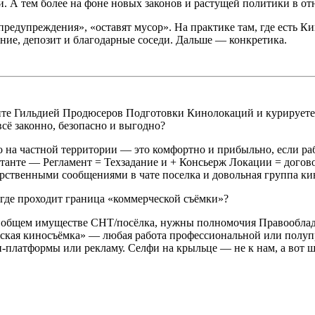
и. А тем более на фоне новых законов и растущей политики в о
редупреждения», «оставят мусор». На практике там, где есть Ки
ание, депозит и благодарные соседи. Дальше — конкретика.
те Гильдией Продюсеров Подготовки Кинолокаций и курируете 
ё законно, безопасно и выгодно?
 на частной территории — это комфортно и прибыльно, если раб
онстанте — Регламент = Техзадание и + Консьерж Локации = дого
рственными сообщениями в чате поселка и довольная группа ки
 где проходит граница «коммерческой съёмки»?
 об общем имуществе СНТ/посёлка, нужны полномочия Правооб
ская киносъёмка» — любая работа профессиональной или полупр
йн-платформы или рекламу. Селфи на крыльце — не к нам, а вот 