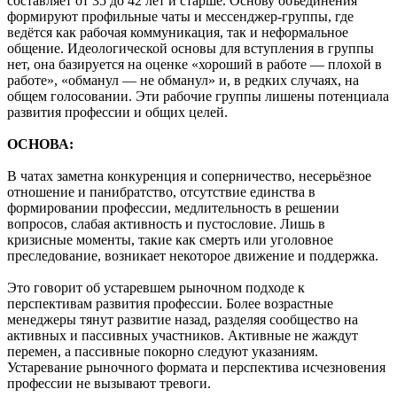
составляет от 35 до 42 лет и старше. Основу объединения
формируют профильные чаты и мессенджер-группы, где
ведётся как рабочая коммуникация, так и неформальное
общение. Идеологической основы для вступления в группы
нет, она базируется на оценке «хороший в работе — плохой в
работе», «обманул — не обманул» и, в редких случаях, на
общем голосовании. Эти рабочие группы лишены потенциала
развития профессии и общих целей.
ОСНОВА:
В чатах заметна конкуренция и соперничество, несерьёзное
отношение и панибратство, отсутствие единства в
формировании профессии, медлительность в решении
вопросов, слабая активность и пустословие. Лишь в
кризисные моменты, такие как смерть или уголовное
преследование, возникает некоторое движение и поддержка.
Это говорит об устаревшем рыночном подходе к
перспективам развития профессии. Более возрастные
менеджеры тянут развитие назад, разделяя сообщество на
активных и пассивных участников. Активные не жаждут
перемен, а пассивные покорно следуют указаниям.
Устаревание рыночного формата и перспектива исчезновения
профессии не вызывают тревоги.